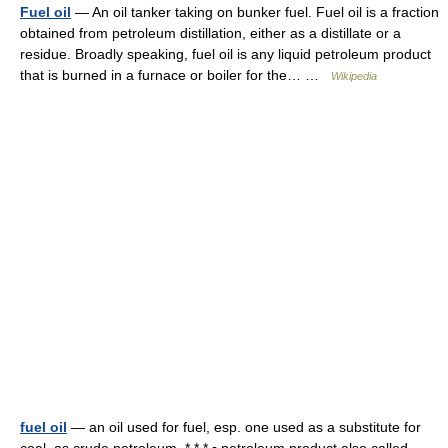
Fuel oil
— An oil tanker taking on bunker fuel. Fuel oil is a fraction
obtained from petroleum distillation, either as a distillate or a
residue. Broadly speaking, fuel oil is any liquid petroleum product
that is burned in a furnace or boiler for the… …
Wikipedia
fuel oil
— an oil used for fuel, esp. one used as a substitute for