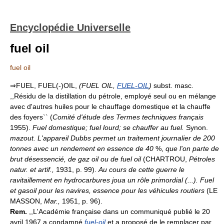
Encyclopédie Universelle
fuel oil
fuel oil
⇒FUEL, FUEL(-)OIL,
(FUEL OIL,
FUEL-OIL
)
subst. masc.
,,Résidu de la distillation du pétrole, employé seul ou en mélange
avec d'autres huiles pour le chauffage domestique et la chauffe
des foyers`` (
Comité d'étude des Termes techniques français
1955).
Fuel domestique; fuel lourd; se chauffer au fuel.
Synon.
mazout.
L'appareil Dubbs permet un traitement journalier de 200
tonnes avec un rendement en essence de 40
%,
que l'on parte de
brut désessencié, de gaz oil ou de fuel oil
(CHARTROU,
Pétroles
natur. et artif.,
1931, p. 99).
Au cours de cette guerre le
ravitaillement en hydrocarbures joua un rôle primordial (...). Fuel
et gasoil pour les navires, essence pour les véhicules routiers
(LE
MASSON,
Mar.,
1951, p. 96).
Rem.
,,L'Académie française dans un communiqué publié le 20
avril 1967 a condamné
fuel-oil
et a proposé de le remplacer par