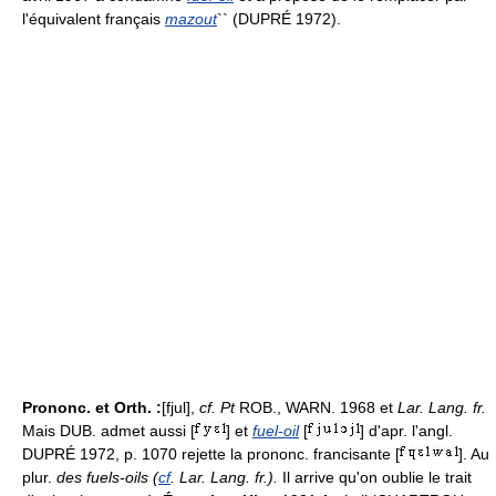
l'équivalent français
mazout
`` (DUPRÉ 1972).
Prononc. et Orth. :
[fjul],
cf. Pt
ROB., WARN. 1968 et
Lar. Lang. fr.
Mais DUB. admet aussi [
] et
fuel-oil
[
] d'apr. l'angl.
DUPRÉ 1972, p. 1070 rejette la prononc. francisante [
]. Au
plur.
des fuels-oils (
cf
. Lar. Lang. fr.).
Il arrive qu'on oublie le trait