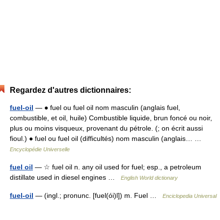
Regardez d'autres dictionnaires:
fuel-oil
— ● fuel ou fuel oil nom masculin (anglais fuel,
combustible, et oil, huile) Combustible liquide, brun foncé ou noir,
plus ou moins visqueux, provenant du pétrole. (; on écrit aussi
fioul.) ● fuel ou fuel oil (difficultés) nom masculin (anglais… …
Encyclopédie Universelle
fuel oil
— ☆ fuel oil n. any oil used for fuel; esp., a petroleum
distillate used in diesel engines …
English World dictionary
fuel-oil
— (ingl.; pronunc. [fuel(ói)l]) m. Fuel …
Enciclopedia Universal