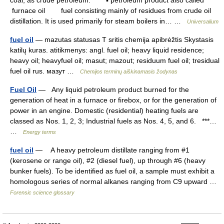
coal, as crude petroleum. * * * ▪ petroleum product also called
furnace oil fuel consisting mainly of residues from crude oil
distillation. It is used primarily for steam boilers in… …
Universalium
fuel oil
— mazutas statusas T sritis chemija apibrėžtis Skystasis
katilų kuras. atitikmenys: angl. fuel oil; heavy liquid residence;
heavy oil; heavyfuel oil; masut; mazout; residuum fuel oil; tresidual
fuel oil rus. мазут …
Chemijos terminų aiškinamasis žodynas
Fuel Oil
— Any liquid petroleum product burned for the
generation of heat in a furnace or firebox, or for the generation of
power in an engine. Domestic (residential) heating fuels are
classed as Nos. 1, 2, 3; Industrial fuels as Nos. 4, 5, and 6. ***…
…
Energy terms
fuel oil
— A heavy petroleum distillate ranging from #1
(kerosene or range oil), #2 (diesel fuel), up through #6 (heavy
bunker fuels). To be identified as fuel oil, a sample must exhibit a
homologous series of normal alkanes ranging from C9 upward …
Forensic science glossary