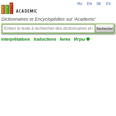
RU
EN
DE
ES
fr-academic.com
Dictionnaires et Encyclopédies sur 'Academic'
Recherche!
interprétations
traductions
livres
Игры ⚽