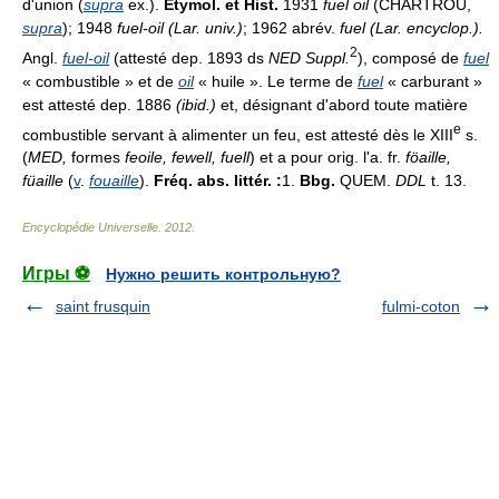
d'union (
supra
ex.).
Étymol. et Hist.
1931
fuel oil
(CHARTROU,
supra
); 1948
fuel-oil (Lar. univ.)
; 1962 abrév.
fuel (Lar. encyclop.).
2
Angl.
fuel-oil
(attesté dep. 1893 ds
NED Suppl.
), composé de
fuel
« combustible » et de
oil
« huile ». Le terme de
fuel
« carburant »
est attesté dep. 1886
(ibid.)
et, désignant d'abord toute matière
e
combustible servant à alimenter un feu, est attesté dès le XIII
s.
(
MED,
formes
feoile, fewell, fuell
) et a pour orig. l'a. fr.
föaille,
füaille
(
v
.
fouaille
).
Fréq. abs. littér. :
1.
Bbg.
QUEM.
DDL
t. 13.
Encyclopédie Universelle
.
2012
.
Игры ⚽
Нужно решить контрольную?
saint frusquin
fulmi-coton