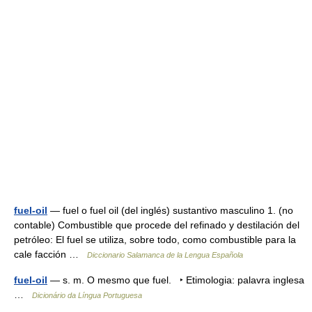
fuel-oil
— fuel o fuel oil (del inglés) sustantivo masculino 1. (no
contable) Combustible que procede del refinado y destilación del
petróleo: El fuel se utiliza, sobre todo, como combustible para la
cale facción …
Diccionario Salamanca de la Lengua Española
fuel-oil
— s. m. O mesmo que fuel. ‣ Etimologia: palavra inglesa
…
Dicionário da Língua Portuguesa